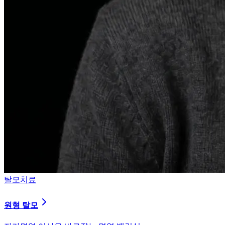
탈모치료
원형 탈모
자가면역 이상을 바로잡는 면역 밸런싱