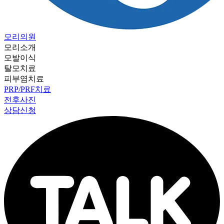
모리의원
모리소개
모발이식
탈모치료
피부염치료
PRP/PRF치료
전후사진
상담신청