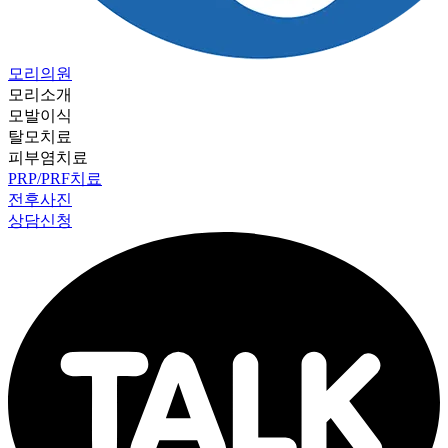
모리의원
모리소개
모발이식
탈모치료
피부염치료
PRP/PRF치료
전후사진
상담신청