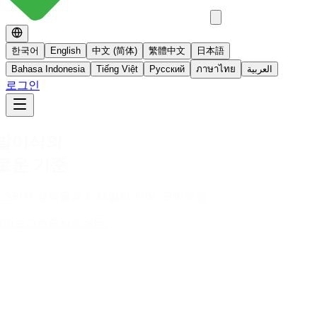
한국어
English
中文 (简体)
繁體中文
日本語
Bahasa Indonesia
Tiếng Việt
Русский
ภาษาไทย
العربية
로그인
No 스테로이드
스테로이드를 사용하지 않는 면역영양치료
더 알아보기
빠른사진상담