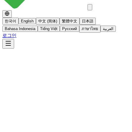
한국어
English
中文 (简体)
繁體中文
日本語
Bahasa Indonesia
Tiếng Việt
Русский
ภาษาไทย
العربية
로그인
No 스테로이드
스테로이드를 사용하지 않는 면역영양치료
더 알아보기
빠른사진상담