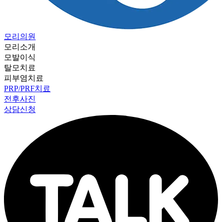
모리의원
모리소개
모발이식
탈모치료
피부염치료
PRP/PRF치료
전후사진
상담신청