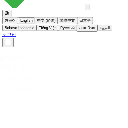
한국어
English
中文 (简体)
繁體中文
日本語
Bahasa Indonesia
Tiếng Việt
Русский
ภาษาไทย
العربية
로그인
No 스테로이드
스테로이드를 사용하지 않는 면역영양치료
더 알아보기
빠른사진상담