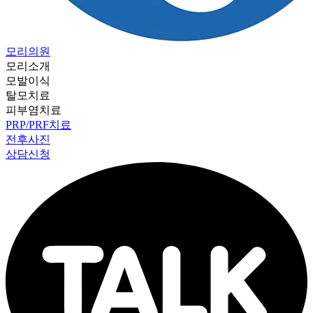
모리의원
모리소개
모발이식
탈모치료
피부염치료
PRP/PRF치료
전후사진
상담신청