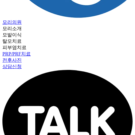
모리의원
모리소개
모발이식
탈모치료
피부염치료
PRP/PRF치료
전후사진
상담신청