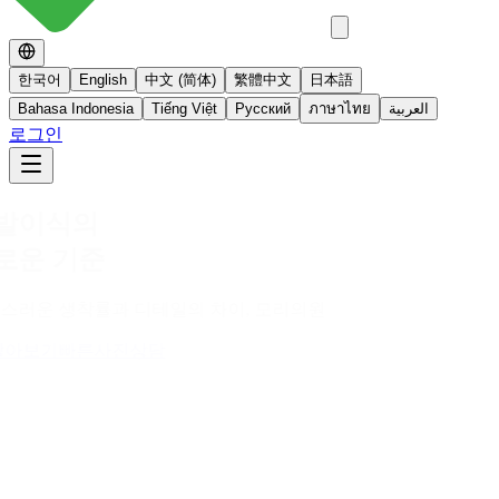
한국어
English
中文 (简体)
繁體中文
日本語
Bahasa Indonesia
Tiếng Việt
Русский
ภาษาไทย
العربية
로그인
No 스테로이드
스테로이드를 사용하지 않는 면역영양치료
더 알아보기
빠른사진상담