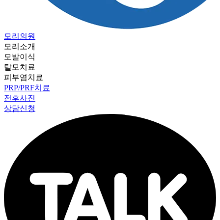
모리의원
모리소개
모발이식
탈모치료
피부염치료
PRP/PRF치료
전후사진
상담신청