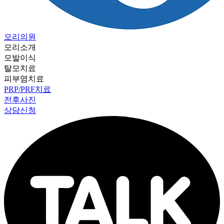
모리의원
모리소개
모발이식
탈모치료
피부염치료
PRP/PRF치료
전후사진
상담신청