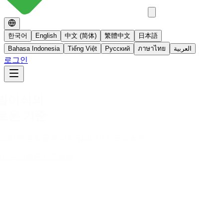
한국어
English
中文 (简体)
繁體中文
日本語
Bahasa Indonesia
Tiếng Việt
Русский
ภาษาไทย
العربية
로그인
No 스테로이드
스테로이드를 사용하지 않는 면역영양치료
더 알아보기
빠른사진상담