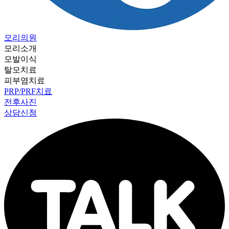
모리의원
모리소개
모발이식
탈모치료
피부염치료
PRP/PRF치료
전후사진
상담신청