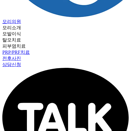
모리의원
모리소개
모발이식
탈모치료
피부염치료
PRP/PRF치료
전후사진
상담신청