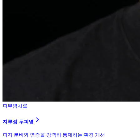
피부염치료
지루성 두피염
피지 분비와 염증을 강력히 통제하는 환경 개선