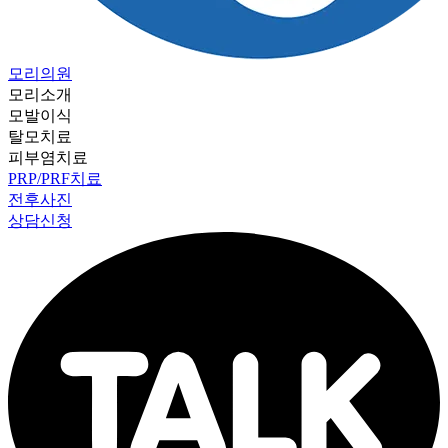
모리의원
모리소개
모발이식
탈모치료
피부염치료
PRP/PRF치료
전후사진
상담신청