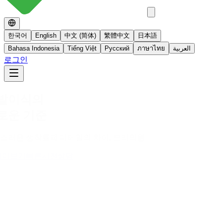
한국어
English
中文 (简体)
繁體中文
日本語
Bahasa Indonesia
Tiếng Việt
Русский
ภาษาไทย
العربية
로그인
No 스테로이드
스테로이드를 사용하지 않는 면역영양치료
더 알아보기
빠른사진상담