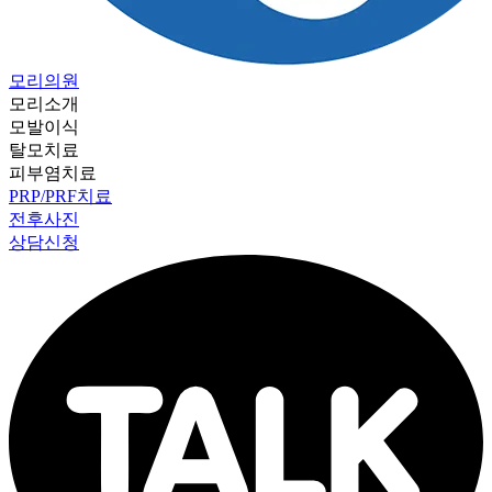
모리의원
모리소개
모발이식
탈모치료
피부염치료
PRP/PRF치료
전후사진
상담신청