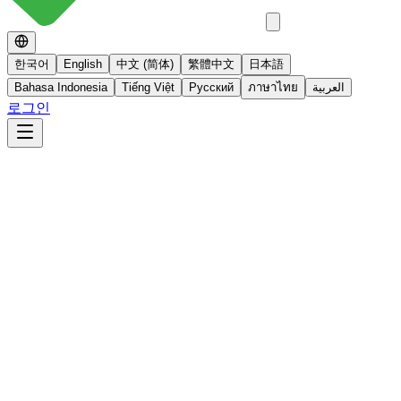
한국어
English
中文 (简体)
繁體中文
日本語
Bahasa Indonesia
Tiếng Việt
Русский
ภาษาไทย
العربية
로그인
No 스테로이드
스테로이드를 사용하지 않는 면역영양치료
더 알아보기
빠른사진상담