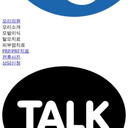
모리의원
모리소개
모발이식
탈모치료
피부염치료
PRP/PRF치료
전후사진
상담신청