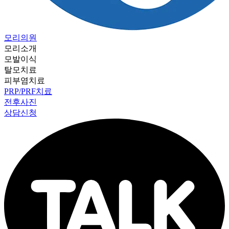
모리의원
모리소개
모발이식
탈모치료
피부염치료
PRP/PRF치료
전후사진
상담신청