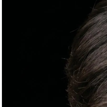
피부염치료
지루성 두피염
피지 분비와 염증을 강력히 통제하는 환경 개선