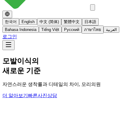
한국어
English
中文 (简体)
繁體中文
日本語
Bahasa Indonesia
Tiếng Việt
Русский
ภาษาไทย
العربية
로그인
No 스테로이드
스테로이드를 사용하지 않는 면역영양치료
더 알아보기
빠른사진상담
당신의
변화
, 모리의원에서 시작하세요.
단순히 머리카락을 심는 것이 아니라, 당신의 잃어버린 자신감