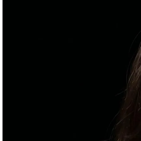
탈모치료
원형 탈모
자가면역 이상을 바로잡는 면역 밸런싱