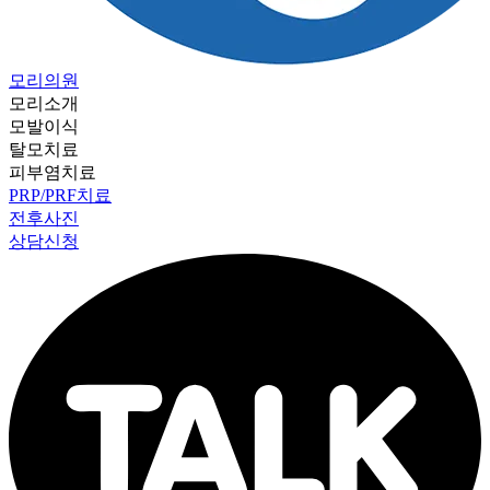
모리의원
모리소개
모발이식
탈모치료
피부염치료
PRP/PRF치료
전후사진
상담신청