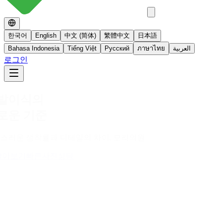
한국어
English
中文 (简体)
繁體中文
日本語
Bahasa Indonesia
Tiếng Việt
Русский
ภาษาไทย
العربية
로그인
No 스테로이드
스테로이드를 사용하지 않는 면역영양치료
더 알아보기
빠른사진상담