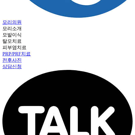
모리의원
모리소개
모발이식
탈모치료
피부염치료
PRP/PRF치료
전후사진
상담신청