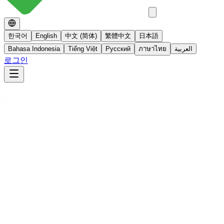
한국어
English
中文 (简体)
繁體中文
日本語
Bahasa Indonesia
Tiếng Việt
Русский
ภาษาไทย
العربية
로그인
No 스테로이드
스테로이드를 사용하지 않는 면역영양치료
더 알아보기
빠른사진상담