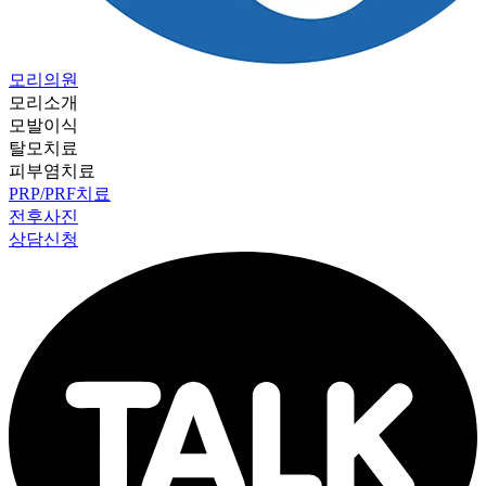
모리의원
모리소개
모발이식
탈모치료
피부염치료
PRP/PRF치료
전후사진
상담신청