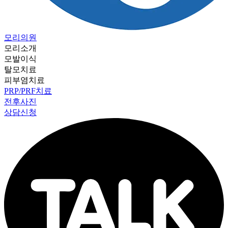
모리의원
모리소개
모발이식
탈모치료
피부염치료
PRP/PRF치료
전후사진
상담신청