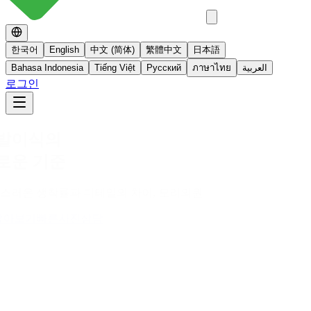
한국어
English
中文 (简体)
繁體中文
日本語
Bahasa Indonesia
Tiếng Việt
Русский
ภาษาไทย
العربية
로그인
No 스테로이드
스테로이드를 사용하지 않는 면역영양치료
더 알아보기
빠른사진상담