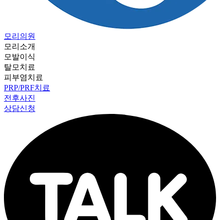
모리의원
모리소개
모발이식
탈모치료
피부염치료
PRP/PRF치료
전후사진
상담신청