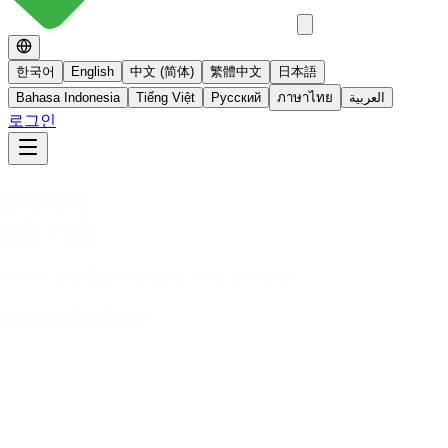
한국어
English
中文 (简体)
繁體中文
日本語
Bahasa Indonesia
Tiếng Việt
Русский
ภาษาไทย
العربية
로그인
No 스테로이드
스테로이드를 사용하지 않는 면역영양치료
더 알아보기
빠른사진상담