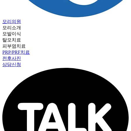
모리의원
모리소개
모발이식
탈모치료
피부염치료
PRP/PRF치료
전후사진
상담신청