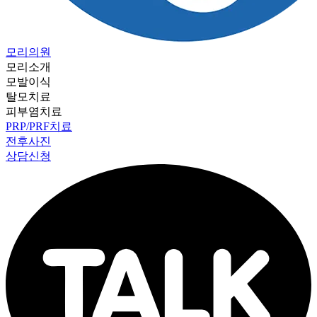
모리의원
모리소개
모발이식
탈모치료
피부염치료
PRP/PRF치료
전후사진
상담신청