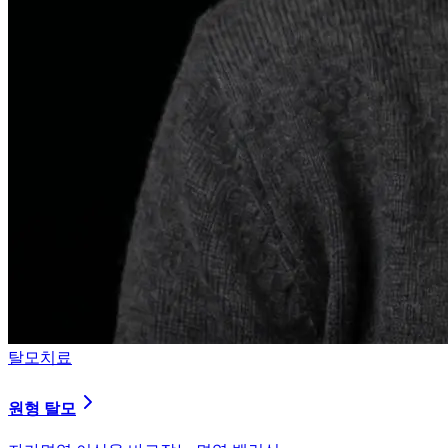
탈모치료
원형 탈모
자가면역 이상을 바로잡는 면역 밸런싱