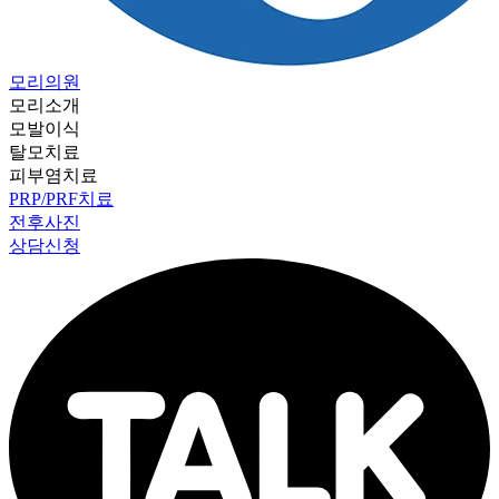
모리의원
모리소개
모발이식
탈모치료
피부염치료
PRP/PRF치료
전후사진
상담신청