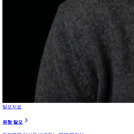
탈모치료
원형 탈모
자가면역 이상을 바로잡는 면역 밸런싱