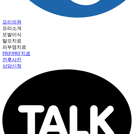
모리의원
모리소개
모발이식
탈모치료
피부염치료
PRP/PRF치료
전후사진
상담신청