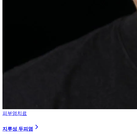
피부염치료
지루성 두피염
피지 분비와 염증을 강력히 통제하는 환경 개선