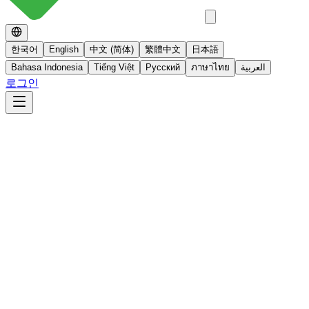
한국어
English
中文 (简体)
繁體中文
日本語
Bahasa Indonesia
Tiếng Việt
Русский
ภาษาไทย
العربية
로그인
No 스테로이드
스테로이드를 사용하지 않는 면역영양치료
더 알아보기
빠른사진상담