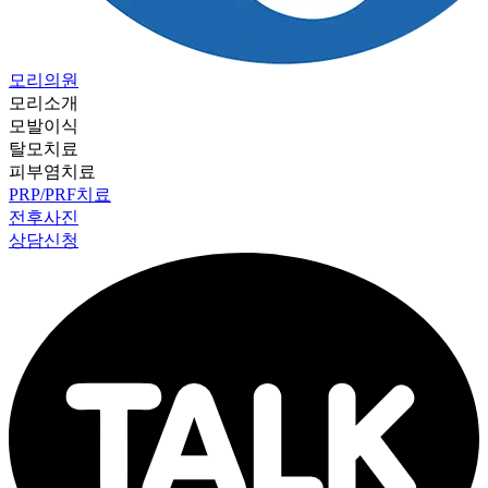
모리의원
모리소개
모발이식
탈모치료
피부염치료
PRP/PRF치료
전후사진
상담신청