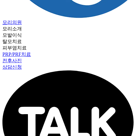
모리의원
모리소개
모발이식
탈모치료
피부염치료
PRP/PRF치료
전후사진
상담신청