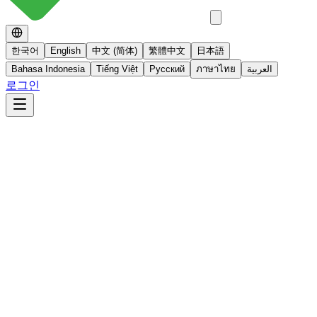
한국어
English
中文 (简体)
繁體中文
日本語
Bahasa Indonesia
Tiếng Việt
Русский
ภาษาไทย
العربية
로그인
No 스테로이드
스테로이드를 사용하지 않는 면역영양치료
더 알아보기
빠른사진상담