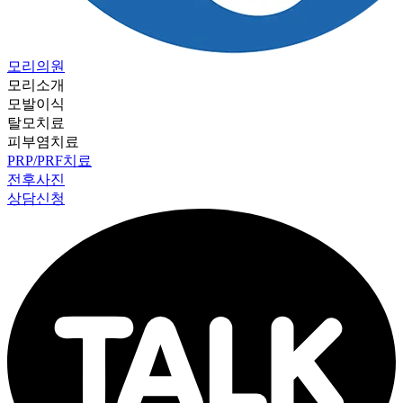
모리의원
모리소개
모발이식
탈모치료
피부염치료
PRP/PRF치료
전후사진
상담신청