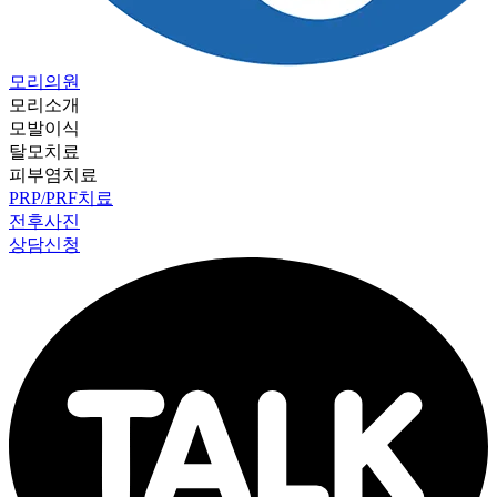
모리의원
모리소개
모발이식
탈모치료
피부염치료
PRP/PRF치료
전후사진
상담신청