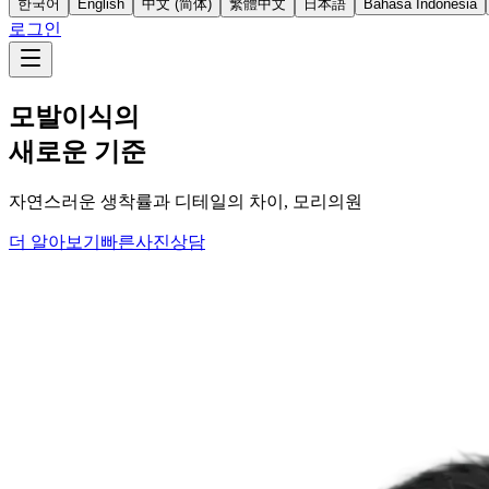
한국어
English
中文 (简体)
繁體中文
日本語
Bahasa Indonesia
로그인
발이식의
로운 기준
스러운 생착률과 디테일의 차이, 모리의원
알아보기
빠른사진상담