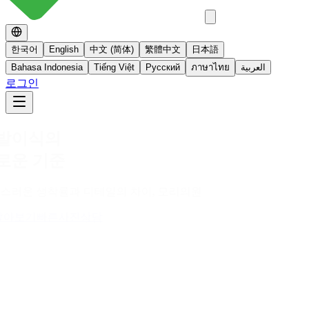
한국어
English
中文 (简体)
繁體中文
日本語
Bahasa Indonesia
Tiếng Việt
Русский
ภาษาไทย
العربية
로그인
No 스테로이드
스테로이드를 사용하지 않는 면역영양치료
더 알아보기
빠른사진상담