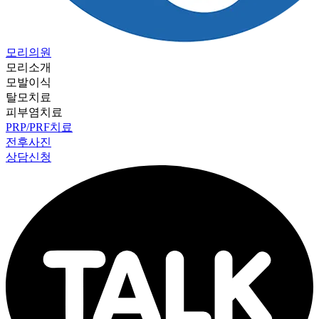
모리의원
모리소개
모발이식
탈모치료
피부염치료
PRP/PRF치료
전후사진
상담신청