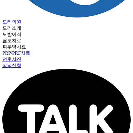
모리의원
모리소개
모발이식
탈모치료
피부염치료
PRP/PRF치료
전후사진
상담신청