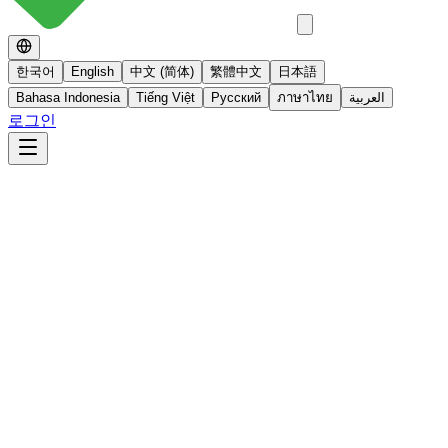
한국어
English
中文 (简体)
繁體中文
日本語
Bahasa Indonesia
Tiếng Việt
Русский
ภาษาไทย
العربية
로그인
No 스테로이드
스테로이드를 사용하지 않는 면역영양치료
더 알아보기
빠른사진상담