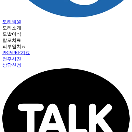
모리의원
모리소개
모발이식
탈모치료
피부염치료
PRP/PRF치료
전후사진
상담신청