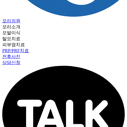
모리의원
모리소개
모발이식
탈모치료
피부염치료
PRP/PRF치료
전후사진
상담신청