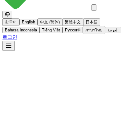
한국어
English
中文 (简体)
繁體中文
日本語
Bahasa Indonesia
Tiếng Việt
Русский
ภาษาไทย
العربية
로그인
No 스테로이드
스테로이드를 사용하지 않는 면역영양치료
더 알아보기
빠른사진상담