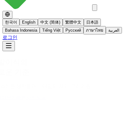
한국어
English
中文 (简体)
繁體中文
日本語
Bahasa Indonesia
Tiếng Việt
Русский
ภาษาไทย
العربية
로그인
No 스테로이드
스테로이드를 사용하지 않는 면역영양치료
더 알아보기
빠른사진상담