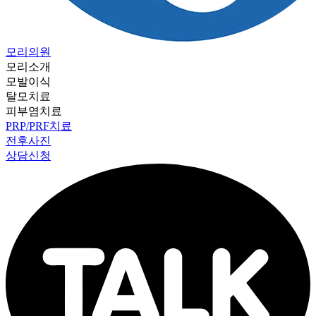
모리의원
모리소개
모발이식
탈모치료
피부염치료
PRP/PRF치료
전후사진
상담신청