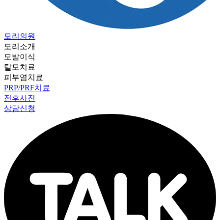
모리의원
모리소개
모발이식
탈모치료
피부염치료
PRP/PRF치료
전후사진
상담신청