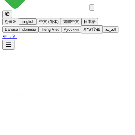
한국어
English
中文 (简体)
繁體中文
日本語
Bahasa Indonesia
Tiếng Việt
Русский
ภาษาไทย
العربية
로그인
No 스테로이드
스테로이드를 사용하지 않는 면역영양치료
더 알아보기
빠른사진상담