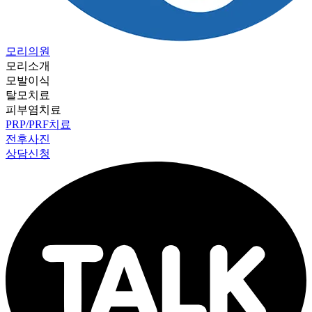
모리의원
모리소개
모발이식
탈모치료
피부염치료
PRP/PRF치료
전후사진
상담신청