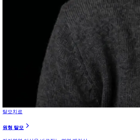
탈모치료
원형 탈모
자가면역 이상을 바로잡는 면역 밸런싱