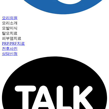
모리의원
모리소개
모발이식
탈모치료
피부염치료
PRP/PRF치료
전후사진
상담신청