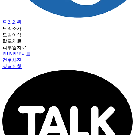
모리의원
모리소개
모발이식
탈모치료
피부염치료
PRP/PRF치료
전후사진
상담신청